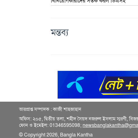
বিনিয়োগকারীদের সতর্ক করল ডিএসই
মন্তব্য
ভারপ্রাপ্ত সম্পাদক : কাজী শাহজাহান
অফিস: ২০৫, দ্বিতীয় তলা, শহীদ সৈয়দ নজরুল ইসলাম স্মরণী, বিজ
ফোন ও ইমেইল: 01346595098;
newsbanglakantha@gma
© Copyright 2026, Bangla Kantha