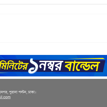
য়নগর, পুরানা পল্টন, ঢাকা।
il.com