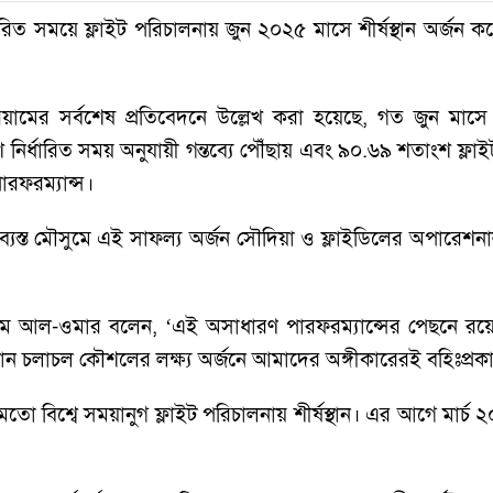
ির্ধারিত সময়ে ফ্লাইট পরিচালনায় জুন ২০২৫ মাসে শীর্ষস্থান অর্জ
িরিয়ামের সর্বশেষ প্রতিবেদনে উল্লেখ করা হয়েছে, গত জুন মাসে
নির্ধারিত সময় অনুযায়ী গন্তব্যে পৌঁছায় এবং ৯০.৬৯ শতাংশ ফ্লাই
ারফরম্যান্স।
্যস্ত মৌসুমে এই সাফল্য অর্জন সৌদিয়া ও ফ্লাইডিলের অপারেশনাল দক
হিম আল-ওমার বলেন, ‘এই অসাধারণ পারফরম্যান্সের পেছনে রয়
বিমান চলাচল কৌশলের লক্ষ্য অর্জনে আমাদের অঙ্গীকারেরই বহিঃপ্রক
তো বিশ্বে সময়ানুগ ফ্লাইট পরিচালনায় শীর্ষস্থান। এর আগে মার