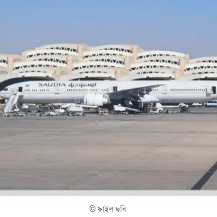
©
ফাইল ছবি