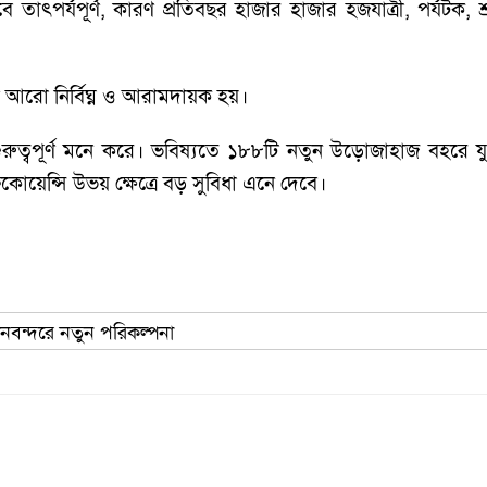
তাৎপর্যপূর্ণ, কারণ প্রতিবছর হাজার হাজার হজযাত্রী, পর্যটক, শ
ণ আরো নির্বিঘ্ন ও আরামদায়ক হয়।
গুরুত্বপূর্ণ মনে করে। ভবিষ্যতে ১৮৮টি নতুন উড়োজাহাজ বহরে য
কোয়েন্সি উভয় ক্ষেত্রে বড় সুবিধা এনে দেবে।
ানবন্দরে নতুন পরিকল্পনা