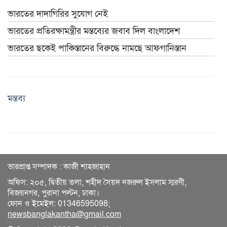
ভারতের দাদাগিরির সুযোগ নেই
ভারতের প্রতিরক্ষামন্ত্রীর মন্তব্যের জবাব দিল বাংলাদেশ
ভারতের ছকেই পাকিস্তানের বিরুদ্ধে নামছে আফগানিস্তান
মন্তব্য
ভারপ্রাপ্ত সম্পাদক : কাজী শাহজাহান
অফিস: ২০৫, দ্বিতীয় তলা, শহীদ সৈয়দ নজরুল ইসলাম স্মরণী,
বিজয়নগর, পুরানা পল্টন, ঢাকা।
ফোন ও ইমেইল: 01346595098;
newsbanglakantha@gmail.com