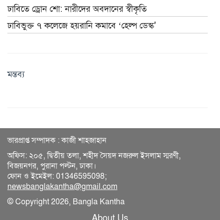
ঢাবিতে ড্রোন শো: নারীদের অবদানের স্বীকৃতি
ঢাবিভুক্ত ৭ কলেজে হয়রানি কমাবে ‘হেল্প ডেস্ক'
মন্তব্য
ভারপ্রাপ্ত সম্পাদক : কাজী শাহজাহান
অফিস: ২০৫, দ্বিতীয় তলা, শহীদ সৈয়দ নজরুল ইসলাম স্মরণী,
বিজয়নগর, পুরানা পল্টন, ঢাকা।
ফোন ও ইমেইল: 01346595098;
newsbanglakantha@gmail.com
© Copyright 2026, Bangla Kantha
About Us