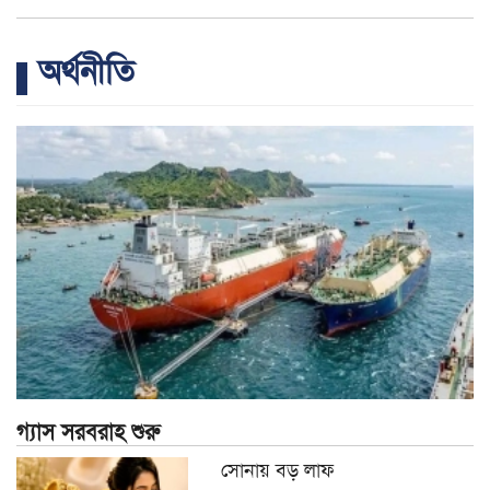
অর্থনীতি
গ্যাস সরবরাহ শুরু
সোনায় বড় লাফ