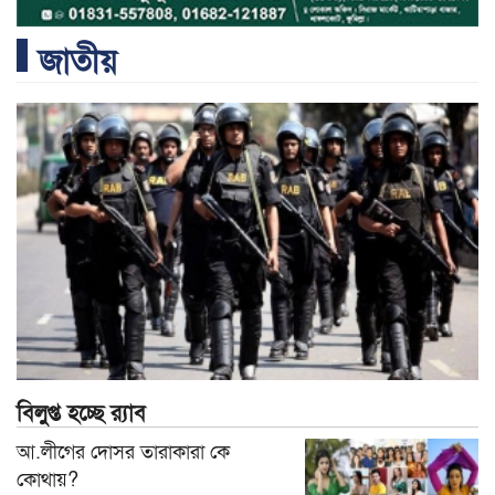
জাতীয়
বিলুপ্ত হচ্ছে র‍্যাব
আ.লীগের দোসর তারাকারা কে
কোথায়?