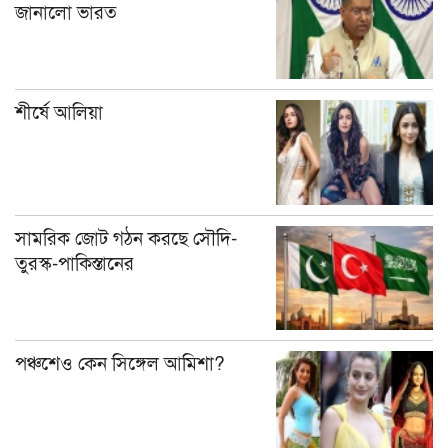
জানালো ভারত
শীর্ষে আলিয়া
সামরিক জোট গঠন করছে সৌদি-
তুরস্ক-পাকিস্তানের
পঞ্চশেও কেন সিঙ্গেল আমিশা?