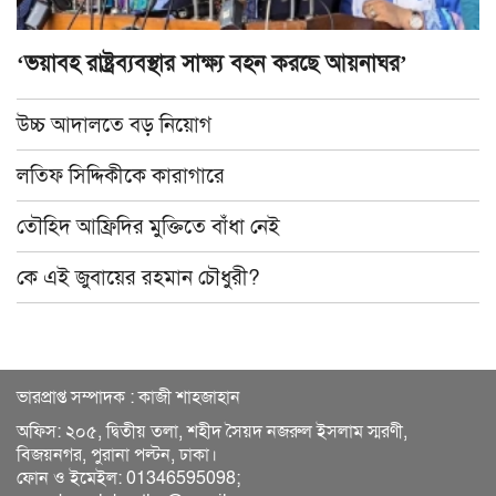
‘ভয়াবহ রাষ্ট্রব্যবস্থার সাক্ষ্য বহন করছে আয়নাঘর’
উচ্চ আদালতে বড় নিয়োগ
লতিফ সিদ্দিকীকে কারাগারে
তৌহিদ আফ্রিদির মুক্তিতে বাঁধা নেই
কে এই জুবায়ের রহমান চৌধুরী?
ভারপ্রাপ্ত সম্পাদক : কাজী শাহজাহান
অফিস: ২০৫, দ্বিতীয় তলা, শহীদ সৈয়দ নজরুল ইসলাম স্মরণী,
বিজয়নগর, পুরানা পল্টন, ঢাকা।
ফোন ও ইমেইল: 01346595098;