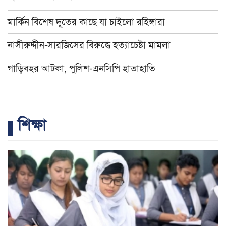
মার্কিন বিশেষ দূতের কাছে যা চাইলো রহিঙ্গারা
নাসীরুদ্দীন-সারজিসের বিরুদ্ধে হত্যাচেষ্টা মামলা
গাড়িবহর আটকা, পুলিশ-এনসিপি হাতাহাতি
শিক্ষা