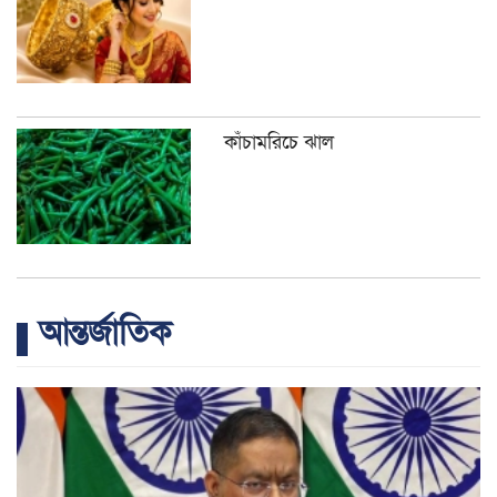
কাঁচামরিচে ঝাল
আন্তর্জাতিক