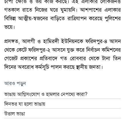
চাপা ক্ষোভ ও ভয় কাজ করছে। এই এলাকার লোকজনও
গতকাল রাতে নিজের ঘরে ঘুমায়নি। আশপাশের এলাকার
বিভিন্ন আত্মীয়-স্বজনের বাড়িতে রাত্রিযাপন করেছে পুলিশের
ভয়ে।
প্রসঙ্গত, আলগী ও হামিরদী ইউনিয়নকে ফরিদপুর-৪ আসন
থেকে কেটে ফরিদপুর-২ আসনে যুক্ত করে নির্বাচন কমিশনের
গেজেট প্রকাশের প্রতিবাদে গত রোববার থেকে টানা তিন
দিনের অবরোধ কর্মসূচি পালন করছে স্থানীয় জনতা।
আরও পড়ুন
ভাঙায় আগ্নিসংযোগ ও হামলার নেপথ্যে কারা?
দিনভর যা হলো ভাঙায়
উত্তাল ভাঙা