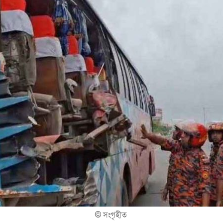
©
সংগৃহীত