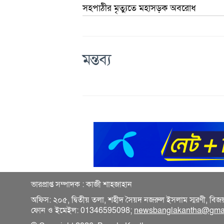
সহপাঠীর মৃত্যুতে মহাসড়ক অবরোধ
মন্তব্য
ভারপ্রাপ্ত সম্পাদক : কাজী শাহজাহান
অফিস: ২০৫, দ্বিতীয় তলা, শহীদ সৈয়দ নজরুল ইসলাম স্মরণী, বিজ
ফোন ও ইমেইল: 01346595098;
newsbanglakantha@gma