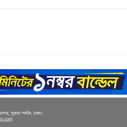
য়নগর, পুরানা পল্টন, ঢাকা।
il.com