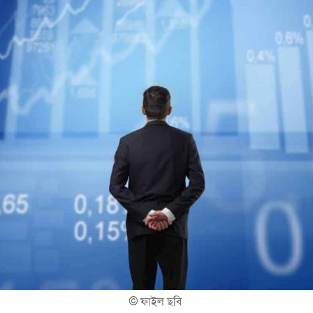
©
ফাইল ছবি