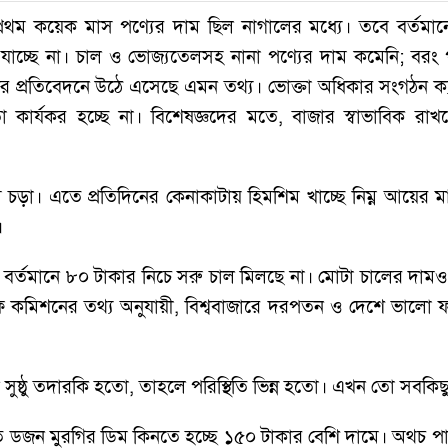
র প্রথম কয়েক মাস পণ্যের দাম ছিল নাগালের মধ্যে। তবে বর্তমা
াচ্ছে না। চাল ও ভোজ্যতেলসহ নানা পণ্যের দাম কমেনি; বরং পার
ের প্রতিবেদনে উঠে এসেছে এমন তথ্য। ভোক্তা অধিকার সংগঠন ক্যাব
 কার্যকর হচ্ছে না। বিশেষজ্ঞদের মতে, বাজার স্বাভাবিক রা
চড়া। এতে প্রতিদিনের কেনাকাটায় হিমশিম খাচ্ছে নিম্ন আয়ের মান
।
্থির। বর্তমানে ৮০ টাকার নিচে সরু চাল মিলছে না। মোটা চালের
ফ কমিশনের তথ্য অনুযায়ী, বিশ্ববাজারে দরপতন ও দেশে ভালো ফল
সুষ্ঠু তদারকি হতো, তাহলে পরিস্থিতি ভিন্ন হতো। এখন তো সবক
ি ডজন মুরগির ডিম কিনতে হচ্ছে ১৫০ টাকার বেশি দামে। অথচ পার্শ্