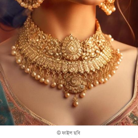
©
ফাইল ছবি