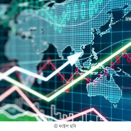
©
ফাইল ছবি