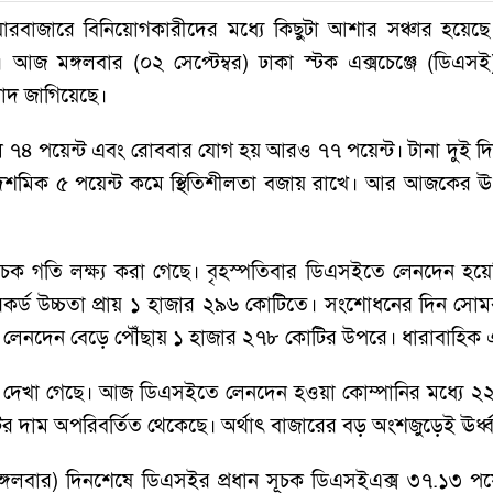
য়ারবাজারে বিনিয়োগকারীদের মধ্যে কিছুটা আশার সঞ্চার হয়েছে।
ছে। আজ মঙ্গলবার (০২ সেপ্টেম্বর) ঢাকা স্টক এক্সচেঞ্জে (ডি
াদ জাগিয়েছে।
৭৪ পয়েন্ট এবং রোববার যোগ হয় আরও ৭৭ পয়েন্ট। টানা দুই দিনে
 দশমিক ৫ পয়েন্ট কমে স্থিতিশীলতা বজায় রাখে। আর আজকের ঊর্ধ
ক গতি লক্ষ্য করা গেছে। বৃহস্পতিবার ডিএসইতে লেনদেন হয়
েকর্ড উচ্চতা প্রায় ১ হাজার ২৯৬ কোটিতে। সংশোধনের দিন সো
দেন বেড়ে পৌঁছায় ১ হাজার ২৭৮ কোটির উপরে। ধারাবাহিক এই প্রব
 দেখা গেছে। আজ ডিএসইতে লেনদেন হওয়া কোম্পানির মধ্যে ২
দাম অপরিবর্তিত থেকেছে। অর্থাৎ বাজারের বড় অংশজুড়েই ঊর্ধ্বমু
(মঙ্গলবার) দিনশেষে ডিএসইর প্রধান সূচক ডিএসইএক্স ৩৭.১৩ পয়