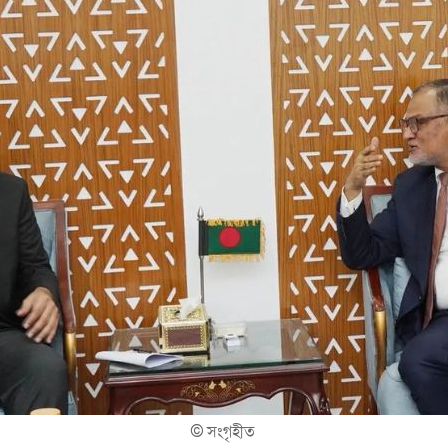
©
সংগৃহীত