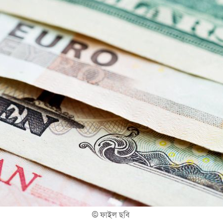
©
ফাইল ছবি