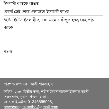
ইসলামী ব্যাংকে আতঙ্ক
রেকর্ড ডেট শেষে লেনদেনে ইসলামী ব্যাংক
‘ইউনাইটেড ইসলামী ব্যাংক’ নামে একীভূত হচ্ছে সেই পাঁচ
ব্যাংক
মন্তব্য
ভারপ্রাপ্ত সম্পাদক : কাজী শাহজাহান
অফিস: ২০৫, দ্বিতীয় তলা, শহীদ সৈয়দ নজরুল ইসলাম স্মরণী,
বিজয়নগর, পুরানা পল্টন, ঢাকা।
ফোন ও ইমেইল: 01346595098;
newsbanglakantha@gmail.com