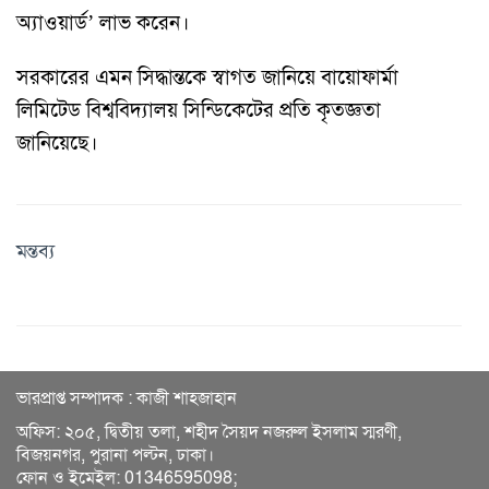
অ্যাওয়ার্ড’ লাভ করেন।
সরকারের এমন সিদ্ধান্তকে স্বাগত জানিয়ে বায়োফার্মা
লিমিটেড বিশ্ববিদ্যালয় সিন্ডিকেটের প্রতি কৃতজ্ঞতা
জানিয়েছে।
মন্তব্য
ভারপ্রাপ্ত সম্পাদক : কাজী শাহজাহান
অফিস: ২০৫, দ্বিতীয় তলা, শহীদ সৈয়দ নজরুল ইসলাম স্মরণী,
বিজয়নগর, পুরানা পল্টন, ঢাকা।
ফোন ও ইমেইল: 01346595098;