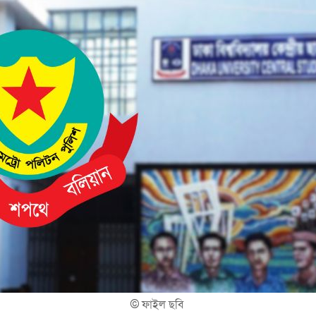
©
ফাইল ছবি