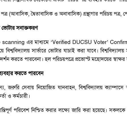
ত্র (আবাসিক, দ্বৈতাবাসিক ও অনাবাসিক) গ্রন্থাগার পরিচয় পত্র, পে-স্লি
ভুয়া ভোটার সনাক্তকরণ
de scanning এর মাধ্যমে ‘Verified DUCSU Voter’ Confirmat
 দিয়ে বিশ্ববিদ্যালয় সার্ভারে ভোটার যাচাই করা যাবে। বিশ্ববিদ্যা
দর্শন করতে পারবেনা। হল পরিচয়পত্রে প্রভোস্ট মহোদয়ের স্বাক্ষর
য় ব্যবহার করতে পারবেন
য, জরুরি সেবায় নিয়োজিত যানবাহন, বিশ্ববিদ্যালয় ক্যাম্পাসে অ
্তা ও কর্মচারী।
 শান্তিপূর্ণ পরিবেশ নিশ্চিত করার লক্ষ্যে জারি করা হয়েছে। সকল