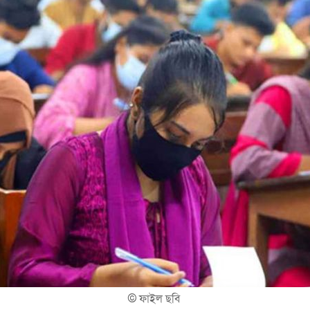
©
ফাইল ছবি