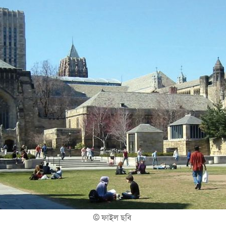
©
ফাইল ছবি