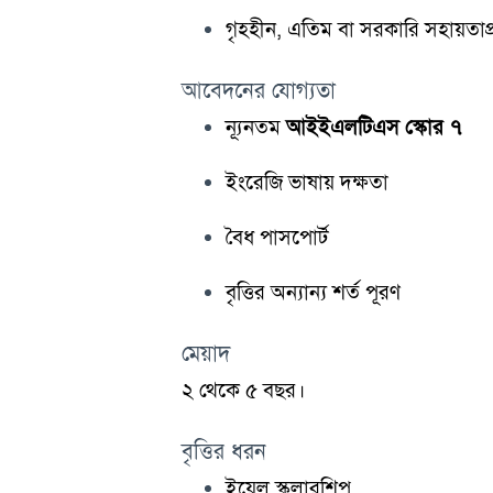
গৃহহীন, এতিম বা সরকারি সহায়তাপ্রাপ
আবেদনের যোগ্যতা
ন্যূনতম
আইইএলটিএস স্কোর ৭
ইংরেজি ভাষায় দক্ষতা
বৈধ পাসপোর্ট
বৃত্তির অন্যান্য শর্ত পূরণ
মেয়াদ
২ থেকে ৫ বছর।
বৃত্তির ধরন
ইয়েল স্কলারশিপ