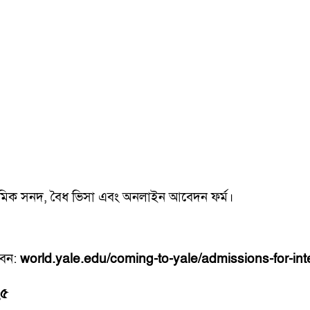
াডেমিক সনদ, বৈধ ভিসা এবং অনলাইন আবেদন ফর্ম।
বেন:
world.yale.edu/coming-to-yale/admissions-for-int
২৫