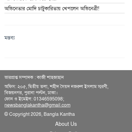
অভিনেতার মোদি চাটুকারিতায় খেপলেন অভিনেত্রী!
মন্তব্য
ভারপ্রাপ্ত সম্পাদক : কাজী শাহজাহান
অফিস: ২০৫, দ্বিতীয় তলা, শহীদ সৈয়দ নজরুল ইসলাম স্মরণী,
বিজয়নগর, পুরানা পল্টন, ঢাকা।
ফোন ও ইমেইল: 01346595098;
newsbanglakantha@gmail.com
© Copyright 2026, Bangla Kantha
About Us