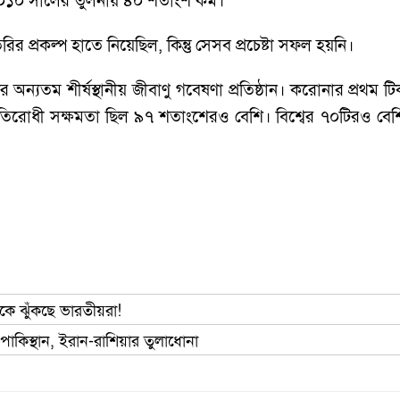
া ২০১০ সালের তুলনায় ৪০ শতাংশ কম।
 প্রকল্প হাতে নিয়েছিল, কিন্তু সেসব প্রচেষ্টা সফল হয়নি।
ের অন্যতম শীর্ষস্থানীয় জীবাণু গবেষণা প্রতিষ্ঠান। করোনার প্রথম 
্রতিরোধী সক্ষমতা ছিল ৯৭ শতাংশেরও বেশি। বিশ্বের ৭০টিরও ব
দিকে ঝুঁকছে ভারতীয়রা!
 পাকিস্থান, ইরান-রাশিয়ার তুলাধোনা