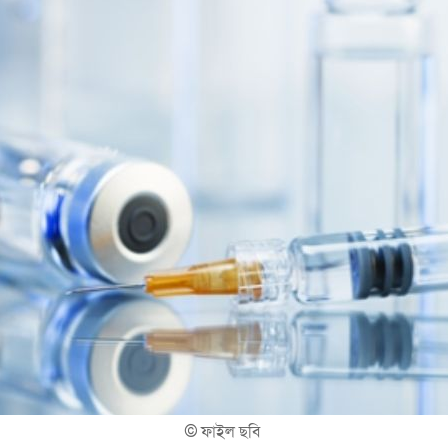
©
ফাইল ছবি