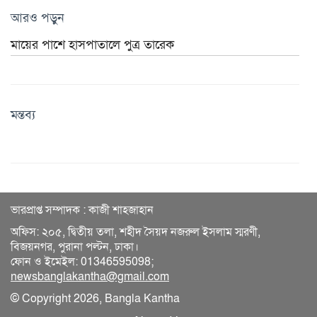
আরও পড়ুন
মায়ের পাশে হাসপাতালে পুত্র তারেক
মন্তব্য
ভারপ্রাপ্ত সম্পাদক : কাজী শাহজাহান
অফিস: ২০৫, দ্বিতীয় তলা, শহীদ সৈয়দ নজরুল ইসলাম স্মরণী,
বিজয়নগর, পুরানা পল্টন, ঢাকা।
ফোন ও ইমেইল: 01346595098;
newsbanglakantha@gmail.com
© Copyright 2026, Bangla Kantha