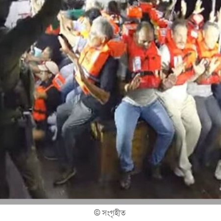
©
সংগৃহীত