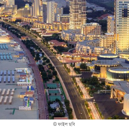
©
ফাইল ছবি