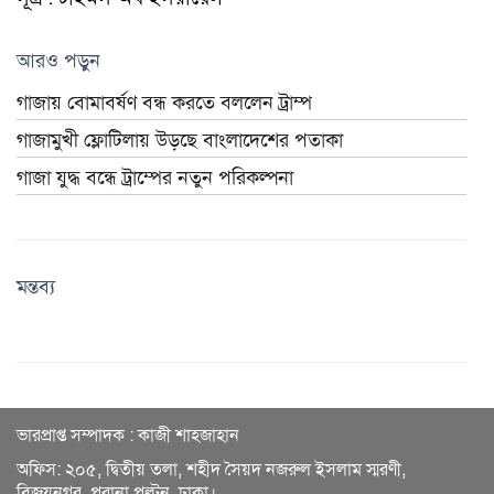
আরও পড়ুন
গাজায় বোমাবর্ষণ বন্ধ করতে বললেন ট্রাম্প
গাজামুখী ফ্লোটিলায় উড়ছে বাংলাদেশের পতাকা
গাজা যুদ্ধ বন্ধে ট্রাম্পের নতুন পরিকল্পনা
মন্তব্য
ভারপ্রাপ্ত সম্পাদক : কাজী শাহজাহান
অফিস: ২০৫, দ্বিতীয় তলা, শহীদ সৈয়দ নজরুল ইসলাম স্মরণী,
বিজয়নগর, পুরানা পল্টন, ঢাকা।