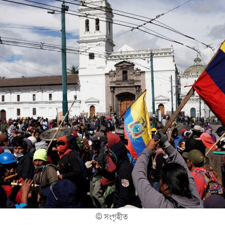
©
সংগৃহীত