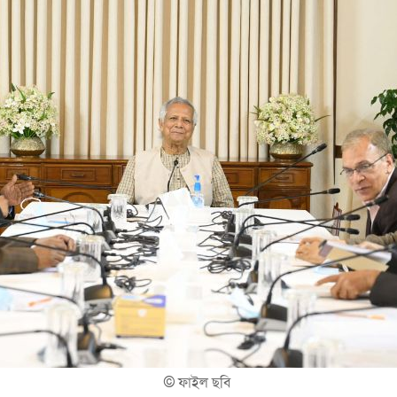
©
ফাইল ছবি