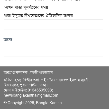
‘এখন গাজা পুনর্গঠনের সময়’
গাজা ইস্যুতে বিশ্বনেতাদের ঐতিহাসিক স্বাক্ষর
মন্তব্য
ভারপ্রাপ্ত সম্পাদক : কাজী শাহজাহান
অফিস: ২০৫, দ্বিতীয় তলা, শহীদ সৈয়দ নজরুল ইসলাম স্মরণী,
বিজয়নগর, পুরানা পল্টন, ঢাকা।
ফোন ও ইমেইল: 01346595098;
newsbanglakantha@gmail.com
© Copyright 2026, Bangla Kantha