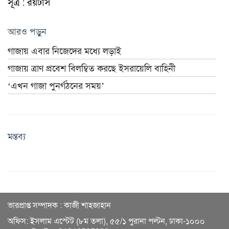
সূত্র : রয়টার্স
আরও পড়ুন
গাজায় এবার নিজেদের মধ্যে লড়াই
গাজায় ত্রাণ প্রবেশ বিলম্বিত করছে ইসরায়েলি বাহিনী
‘এখন গাজা পুনর্গঠনের সময়’
মন্তব্য
ভারপ্রাপ্ত সম্পাদক : কাজী শাহজাহান
অফিস: ইসলাম এস্টেট (৮ম তলা), ৫৫/১ পুরানা পল্টন, ঢাকা-১০০০