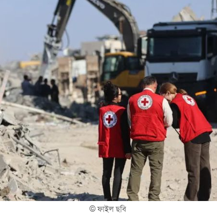
©
ফাইল ছবি