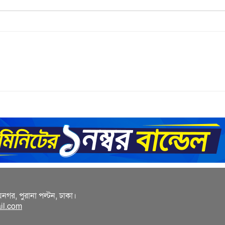
য়নগর, পুরানা পল্টন, ঢাকা।
il.com