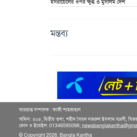
ইসরায়েলের ওপর ক্ষুব্ধ ৩ মুসলিম দেশ
মন্তব্য
ভারপ্রাপ্ত সম্পাদক : কাজী শাহজাহান
অফিস: ২০৫, দ্বিতীয় তলা, শহীদ সৈয়দ নজরুল ইসলাম স্মরণী, বিজ
ফোন ও ইমেইল: 01346595098;
newsbanglakantha@gma
© Copyright 2026, Bangla Kantha