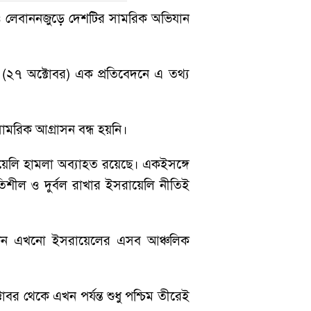
া ও লেবাননজুড়ে দেশটির সামরিক অভিযান
ার (২৭ অক্টোবর) এক প্রতিবেদনে এ তথ্য
 সামরিক আগ্রাসন বন্ধ হয়নি।
য়েলি হামলা অব্যাহত রয়েছে। একইসঙ্গে
তিশীল ও দুর্বল রাখার ইসরায়েলি নীতিই
য়াশিংটন এখনো ইসরায়েলের এসব আঞ্চলিক
র থেকে এখন পর্যন্ত শুধু পশ্চিম তীরেই