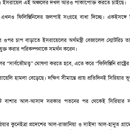
ছেন। ইসরায়েল এই অঞ্চলের দখল আরও পাকাপোক্ত করতে চাইছে।
খনও ফিলিস্তিনিদের জলপাই সংগ্রহে বাধা দিচ্ছে। একইসঙ্গে ফিল
াম্পের ওপর চাপ বাড়াতে ইসরায়েলের অর্থমন্ত্রী বেজালেল স্মোটরিচ
ংযুক্ত করার পরিকল্পনাকে সমর্থন করেন।
 “সার্বভৌমত্ব” ঘোষণা করতে হবে, এতে করে “ফিলিস্তিনি রাষ্ট্রে
য়েলি হামলা বেড়েছে। দক্ষিণ সীমান্তে প্রায় প্রতিদিনই সিরিয়ার ভূ
ডেন্ট বাশার আল-আসাদ সরকার পতনের পর থেকেই সিরিয়ার স
য়ার কুনেইত্রা প্রদেশের আল-রাজানিয়া ও সাইদা আল-হানুত গ্রাম