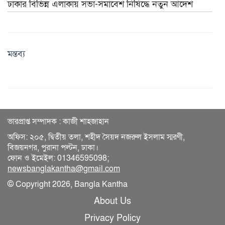
ঢাকার বিভিন্ন এলাকায় সভা-সমাবেশ নিষিদ্ধে নতুন আদেশ
মন্তব্য
ভারপ্রাপ্ত সম্পাদক : কাজী শাহজাহান
অফিস: ২০৫, দ্বিতীয় তলা, শহীদ সৈয়দ নজরুল ইসলাম স্মরণী,
বিজয়নগর, পুরানা পল্টন, ঢাকা।
ফোন ও ইমেইল: 01346595098;
newsbanglakantha@gmail.com
© Copyright 2026, Bangla Kantha
About Us
Privacy Policy