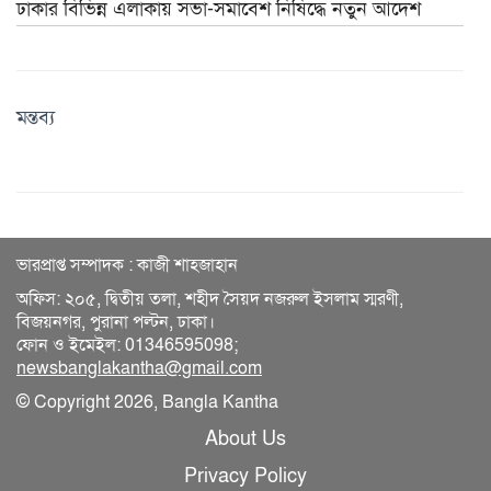
ঢাকার বিভিন্ন এলাকায় সভা-সমাবেশ নিষিদ্ধে নতুন আদেশ
মন্তব্য
ভারপ্রাপ্ত সম্পাদক : কাজী শাহজাহান
অফিস: ২০৫, দ্বিতীয় তলা, শহীদ সৈয়দ নজরুল ইসলাম স্মরণী,
বিজয়নগর, পুরানা পল্টন, ঢাকা।
ফোন ও ইমেইল: 01346595098;
newsbanglakantha@gmail.com
© Copyright 2026, Bangla Kantha
About Us
Privacy Policy