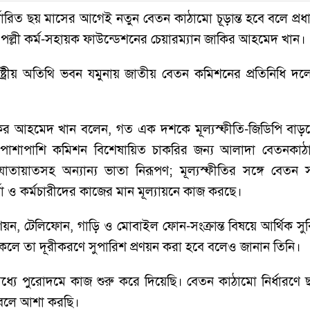
্ধারিত ছয় মাসের আগেই নতুন বেতন কাঠামো চূড়ান্ত হবে বলে প্র
 পল্লী কর্ম-সহায়ক ফাউন্ডেশনের চেয়ারম্যান জাকির আহমেদ খান।
ষ্ট্রীয় অতিথি ভবন যমুনায় জাতীয় বেতন কমিশনের প্রতিনিধি দলে
কির আহমেদ খান বলেন, গত এক দশকে মূল্যস্ফীতি-জিডিপি বাড়
 পাশাপাশি কমিশন বিশেষায়িত চাকরির জন্য আলাদা বেতনক
তায়াতসহ অন্যান্য ভাতা নিরূপণ; মূল্যস্ফীতির সঙ্গে বেতন 
তা ও কর্মচারীদের কাজের মান মূল্যায়নে কাজ করছে।
ণয়ন, টেলিফোন, গাড়ি ও মোবাইল ফোন-সংক্রান্ত বিষয়ে আর্থিক সু
াকলে তা দূরীকরণে সুপারিশ প্রণয়ন করা হবে বলেও জানান তিনি।
ধ্যে পুরোদমে কাজ শুরু করে দিয়েছি। বেতন কাঠামো নির্ধার
ব বলে আশা করছি।