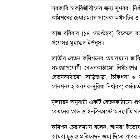
সরকারি চাকরিজীবীদের জন্য সুখবর। নির
কমিশনের চেয়ারম্যান সাবেক অর্থসচিব ও
আজ রবিবার (১৪ সেপ্টেম্বর) বিকেলে রা
প্রফেসর মুহাম্মদ ইউনূস।
জাতীয় বেতন কমিশনের চেয়ারম্যান জা
সময়োপযোগী বেতনকাঠামো নির্ধারণের
বেতনকাঠামো; বাড়িভাড়া, চিকিৎসা ও যা
পেনশনসহ অবসর-সুবিধা নির্ধারণ; কর্মকর্
মূল্যায়ন অনুযায়ী একটি বেতনকাঠামো প্র
বেতনের গ্রেড ও ইনক্রিমেন্টে অসংগতি থ
কমিশন চেয়ারম্যান বলেন, আমরা ইতোম
আমরা চূড়ান্ত প্রতিবেদন জমা দিতে পার