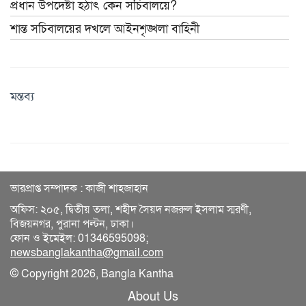
প্রধান উপদেষ্টা হঠাৎ কেন সচিবালয়ে?
শান্ত সচিবালয়ের দখলে আইনশৃঙ্খলা বাহিনী
মন্তব্য
ভারপ্রাপ্ত সম্পাদক : কাজী শাহজাহান
অফিস: ২০৫, দ্বিতীয় তলা, শহীদ সৈয়দ নজরুল ইসলাম স্মরণী,
বিজয়নগর, পুরানা পল্টন, ঢাকা।
ফোন ও ইমেইল: 01346595098;
newsbanglakantha@gmail.com
© Copyright 2026, Bangla Kantha
About Us