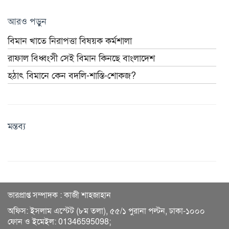
আরও পড়ুন
বিমান খাতে নিরাপত্তা বিষয়ক কর্মশালা
রাফাল বিধ্বংসী সেই বিমান কিনছে বাংলাদেশ
হঠাৎ বিমানে কেন বদলি-শাস্তি-শোকজ?
মন্তব্য
ভারপ্রাপ্ত সম্পাদক : কাজী শাহজাহান
অফিস: ইসলাম এস্টেট (৮ম তলা), ৫৫/১ পুরানা পল্টন, ঢাকা-১০০০
ফোন ও ইমেইল: 01346595098;