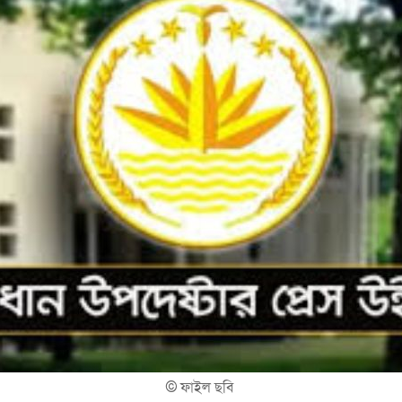
©
ফাইল ছবি