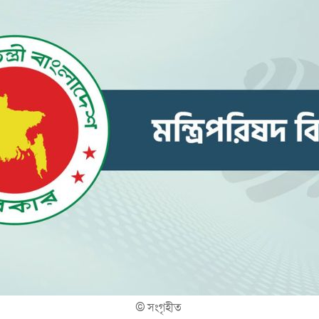
©
সংগৃহীত