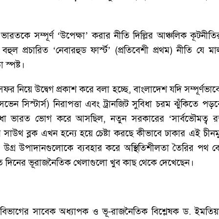
কে সম্পূর্ণ ‘উপেক্ষা’ করার নীতি দিল্লির আঞ্চলিক কূটনীত
হুল প্রচারিত ‘নেবারহুড ফার্স্ট’ (প্রতিবেশী প্রথম) নীতি যে ম
স্পষ্ট।
ফর নিয়ে উদ্বেগ প্রকাশ করে বলা হচ্ছে, বাংলাদেশ যদি সম্পূর্ণভ
সেভেন সিস্টার্স) নিরাপত্তা এবং ট্রানজিট সুবিধা চরম ঝুঁকিতে পড়ব
সুবিধা ভারত ভোগ করে আসছিল, নতুন সরকারের ‘সার্বভৌমত্ব 
 সাউথ ব্লক এখন হন্যে হয়ে চেষ্টা করছে কীভাবে ঢাকার এই চীনমুখ
গ্র উপাদানগুলোকে ব্যবহার করে অস্থিতিশীলতা তৈরির পথ 
 দিনের ভূরাজনৈতিক খেলাগুলো খুব কাছ থেকে দেখেছেন।
ম্পর্ক বিভাগের সাবেক অধ্যাপক ও ভূ-রাজনৈতিক বিশ্লেষক ড.