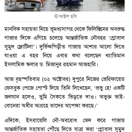
©
ফাইল ছবি
মানবিক সহায়তা নিয়ে ভূমধ্যসাগর থেকে ফিলিস্তিনের অবরুদ্ধ
গাজার দিকে এগিয়ে চলেছে আন্তর্জাতিক নৌবহর ‘গ্লোবাল
সুমুদ ফ্লোটিলা’। দুর্ভিক্ষপিড়ীত গাজায় আশার আলো দিতে
যাওয়া এ বহর নিয়ে এবার কথা বলেছেন খ্যাতিমান
ইসলামিক স্কলার ড. মিজানুর রহমান আজহারি।
আজ বৃহস্পতিবার (০২ অক্টোবর) দুপুরে নিজের ভেরিফায়েড
ফেসবুক পেজে পোস্ট দিয়ে তিনি লিখেছেন, ‘প্রভু হে! একটি
জলযান হলেও, তুমি সৈকতে ভিড়তে দাও। অভুক্ত ভাই-
বোনেরা অধীর আগ্রহে তাদের অপেক্ষা করছে।’
এদিকে, ইসরায়েলি নৌ-অবরোধ ভেদ করে গাজায়
আন্তর্জাতিক সহায়তা পৌঁছে দিতে যাত্রা করা ‘গ্লোবাল সুমুদ