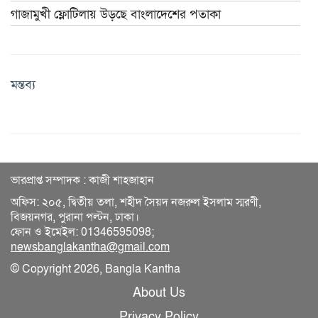
গাজামুখী ফ্লোটিলায় উড়ছে বাংলাদেশের পতাকা
মন্তব্য
ভারপ্রাপ্ত সম্পাদক : কাজী শাহজাহান
অফিস: ২০৫, দ্বিতীয় তলা, শহীদ সৈয়দ নজরুল ইসলাম স্মরণী,
বিজয়নগর, পুরানা পল্টন, ঢাকা।
ফোন ও ইমেইল: 01346595098;
newsbanglakantha@gmail.com
© Copyright 2026, Bangla Kantha
About Us
Privacy Policy