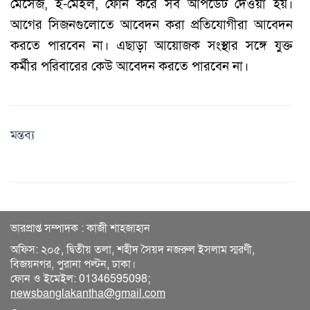
মেসেজ, ই-মেইল, ফোন করে সব আপডেট দেওয়া হয়।
আগের সিজনগুলোতে আবেদন করা প্রতিযোগীরা আবেদন
করতে পারবেন না। এছাড়া আয়োজক সংস্থার সঙ্গে যুক্ত
কর্মীর পরিবারের কেউ আবেদন করতে পারবেন না।
মন্তব্য
ভারপ্রাপ্ত সম্পাদক : কাজী শাহজাহান
অফিস: ২০৫, দ্বিতীয় তলা, শহীদ সৈয়দ নজরুল ইসলাম স্মরণী,
বিজয়নগর, পুরানা পল্টন, ঢাকা।
ফোন ও ইমেইল: 01346595098;
newsbanglakantha@gmail.com