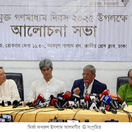
মির্জা ফখরুল ইসলাম আলমগীর ©
সংগৃহিত