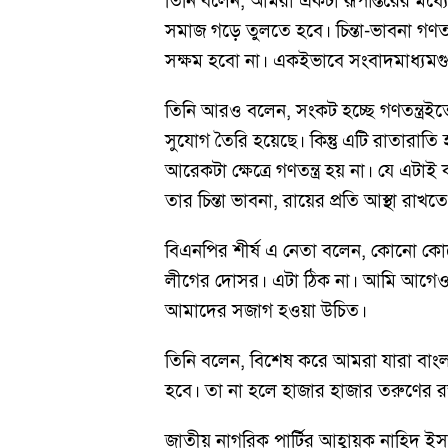
তিনি বলেন, আমরা একটা রূপান্তরের মধ্যে 
সমাজ গড়ে তুলতে হবে। চিন্তা-ভাবনা গণত
সক্ষম হবো না। একইভাবে সংবাদমাধ্যমগুল
তিনি আরও বলেন, সংকট হচ্ছে গণতন্ত্রইত
সুযোগ তৈরি হয়েছে। কিন্তু এটি রাতারাতি হ
আরেকটা ক্ষেত্রে গণতন্ত্র হয় না। যে এট
তার চিন্তা ভাবনা, রায়ের প্রতি আস্থা রাখত
বিএনপির শীর্ষ এ নেতা বলেন, কোনো কোন
লীগের দোসর। এটা ঠিক না। আমি আগেও ব
আমাদের সজাগ হওয়া উচিত।
তিনি বলেন, বিশেষ করে আমরা যারা বাংলা
হবে। তা না হলে হাজার হাজার তরুণের রক
জাতীয় নাগরিক পার্টির আহ্বায়ক নাহি