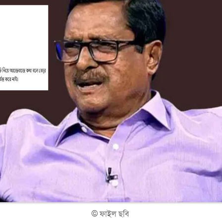
©
ফাইল ছবি