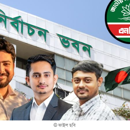
©
ফাইল ছবি