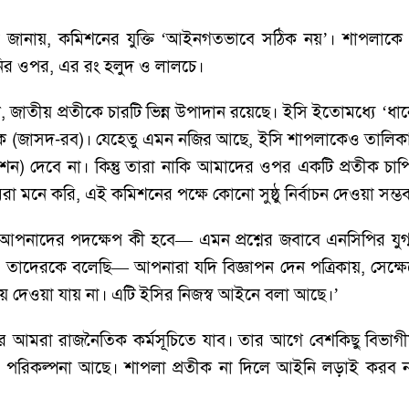
য়ে জানায়, কমিশনের যুক্তি ‘আইনগতভাবে সঠিক নয়’। শাপলাকে প্
নির ওপর, এর রং হলুদ ও লালচে।
, জাতীয় প্রতীকে চারটি ভিন্ন উপাদান রয়েছে। ইসি ইতোমধ্যে ‘ধ
লকে (জাসদ-রব)। যেহেতু এমন নজির আছে, ইসি শাপলাকেও তালিকাভ
শন) দেবে না। কিন্তু তারা নাকি আমাদের ওপর একটি প্রতীক চ
মনে করি, এই কমিশনের পক্ষে কোনো সুষ্ঠু নির্বাচন দেওয়া সম্ভ
 আপনাদের পদক্ষেপ কী হবে— এমন প্রশ্নের জবাবে এনসিপির যুগ্
েরকে বলেছি— আপনারা যদি বিজ্ঞাপন দেন পত্রিকায়, সেক্ষেত্রে 
ে দেওয়া যায় না। এটি ইসির নিজস্ব আইনে বলা আছে।’
 আমরা রাজনৈতিক কর্মসূচিতে যাব। তার আগে বেশকিছু বিভাগীয়
রার পরিকল্পনা আছে। শাপলা প্রতীক না দিলে আইনি লড়াই করব 