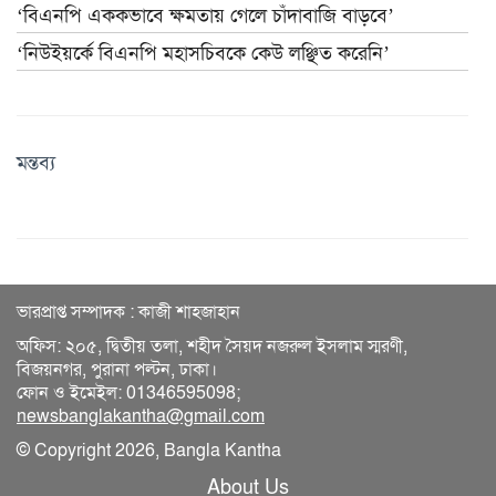
‘বিএনপি এককভাবে ক্ষমতায় গেলে চাঁদাবাজি বাড়বে’
‘নিউইয়র্কে বিএনপি মহাসচিবকে কেউ লঞ্ছিত করেনি’
মন্তব্য
ভারপ্রাপ্ত সম্পাদক : কাজী শাহজাহান
অফিস: ২০৫, দ্বিতীয় তলা, শহীদ সৈয়দ নজরুল ইসলাম স্মরণী,
বিজয়নগর, পুরানা পল্টন, ঢাকা।
ফোন ও ইমেইল: 01346595098;
newsbanglakantha@gmail.com
© Copyright 2026, Bangla Kantha
About Us