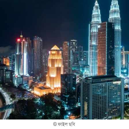
©
ফাইল ছবি