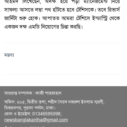
আহমদ লিখেছেন, অদক্ষ হয়ে পড়া ম্যানেজমেন্ট নিয়ে
সাফল্য আসতে লম্বা পথ হাঁটতে হবে টেশিসকে। তবে রিভার্স
জার্নিটা শুরু হোক। আপাতত আমরা টেশিসে ইন্ডাস্ট্রি থেকে
একজন দক্ষ এমডি নিয়োগের চিন্তা করছি।
মন্তব্য
ভারপ্রাপ্ত সম্পাদক : কাজী শাহজাহান
অফিস: ২০৫, দ্বিতীয় তলা, শহীদ সৈয়দ নজরুল ইসলাম স্মরণী,
বিজয়নগর, পুরানা পল্টন, ঢাকা।
ফোন ও ইমেইল: 01346595098;
newsbanglakantha@gmail.com