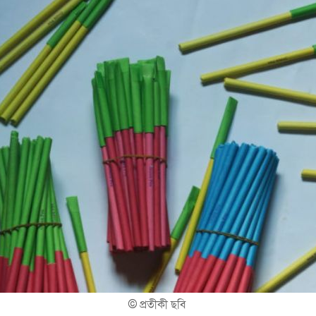
©
প্রতীকী ছবি