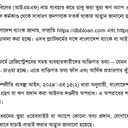
 তহবিলের (আইএমএফ) নাম ব্যবহার করে চালু করা ভুয়া ঋণ অ্যাপ ও 
এসব কর্মকাণ্ড থেকে সাধারণ জনগণকে সতর্ক থাকার আহ্বান জানানো 
াংলাদেশ ব্যাংক জানায়, সম্প্রতি https://dbbloan.com এবং h
িচালনা করা হচ্ছে। এসব প্ল্যাটফর্মের সঙ্গে বাংলাদেশ ব্যাংক বা 
ফর্মে রেজিস্ট্রেশনের সময় ব্যবহারকারীদের ব্যক্তিগত তথ্য— যেমন 
চাওয়া হচ্ছে। এতে ব্যক্তিগত তথ্য ফাঁস এবং আর্থিক প্রতারণার ঝুঁ
ল্পনীতি ব্যবস্থা আইন, ২০২৪’-এর ১৫(২) ধারা অনুযায়ী, বাংলাদ
ণ বা ঋণ প্রদান করা আইনত দণ্ডনীয় অপরাধ। এ অপরাধের শাস্তি 
ে।
 ধরনের ভুয়া ওয়েবসাইট বা অ্যাপে কোনো তথ্য প্রদান, যোগ
বে যাচাই-বাছাই করার আহ্বান জানানো হয়েছে।