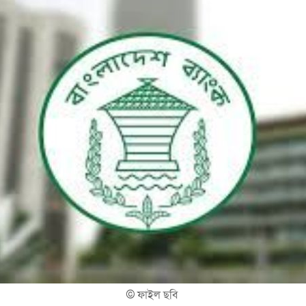
©
ফাইল ছবি