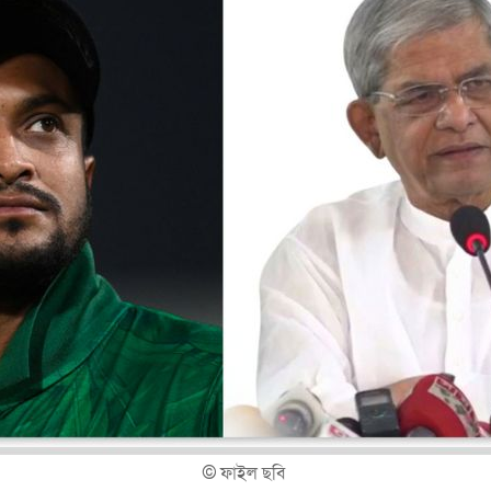
©
ফাইল ছবি