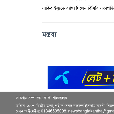
সাকিব ইস্যুতে ব্যাখা দিলেন বিসিবি সভাপত
মন্তব্য
ভারপ্রাপ্ত সম্পাদক : কাজী শাহজাহান
অফিস: ২০৫, দ্বিতীয় তলা, শহীদ সৈয়দ নজরুল ইসলাম স্মরণী, বিজ
ফোন ও ইমেইল: 01346595098;
newsbanglakantha@gma