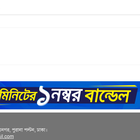
ি
য়নগর, পুরানা পল্টন, ঢাকা।
il.com