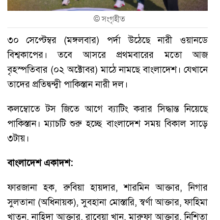
©
সংগৃহীত
৩০ সেপ্টেম্বর (মঙ্গলবার) পর্দা উঠেছে নারী ওয়ানডে
বিশ্বকাপের। তবে আসরে প্রথমবারের মতো আজ
বৃহস্পতিবার (০২ অক্টোবর) মাঠে নামছে বাংলাদেশ। যেখানে
তাদের প্রতিদ্বন্দ্বী পাকিস্তান নারী দল।
কলম্বোতে টস জিতে আগে ব্যাটিং করার সিদ্ধান্ত নিয়েছে
পাকিস্তান। ম্যাচটি শুরু হচ্ছে বাংলাদেশ সময় বিকাল সাড়ে
৩টায়।
বাংলাদেশ একাদশ:
ফারজানা হক, রুবিয়া হায়দার, শারমিন আক্তার, নিগার
সুলতানা (অধিনায়ক), সুবহানা মোস্তারি, স্বর্ণা আক্তার, ফাহিমা
খাতুন, নাহিদা আক্তার, রাবেয়া খান, মারুফা আক্তার, নিশিতা