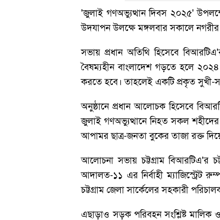
'জুলাই গণঅভ্যুত্থান দিবস ২০২৫' উপলক্
উদযাপন উলক্ষে মঙ্গলবার সকালে নগরীর ন
সভায় প্রধান অতিথি হিসেবে বিআরটিএ'র চ
বৈষম্যহীন বাংলাদেশ গড়তে হলে ২০২৪ 
করতে হবে। তাহলেই একটি প্রকৃত সুখী-সমৃ
অনুষ্ঠানে প্রধান আলোচক হিসেবে বিআরটিএ
জুলাই গণঅভ্যুত্থানে নিহত সকল শহীদের 
আপামর ছাত্র-জনতা বুকের তাজা রক্ত দ
আলোচনা সভায় চট্টগ্রাম বিআরটিএ'র চট্
আদালত-১১ এর নির্বাহী ম্যাজিস্ট্রেট র
চট্টগ্রাম জেলা সার্কেলের সহকারী পরিচালক
এছাড়াও সড়ক পরিবহন সংশ্লিষ্ট মালিক ও শ্