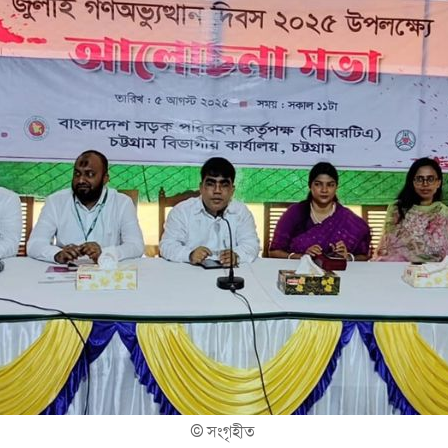
©
সংগৃহীত